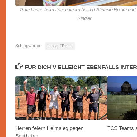
Gute Laune beim Jugendteam (v.l.n.r) Stefanie Rocke und 
Rindler
Schlagwörter:
Lust auf Tennis
FÜR DICH VIELLEICHT EBENFALLS INTE
Herren feiern Heimsieg gegen
TCS Teams au
Sonthofen