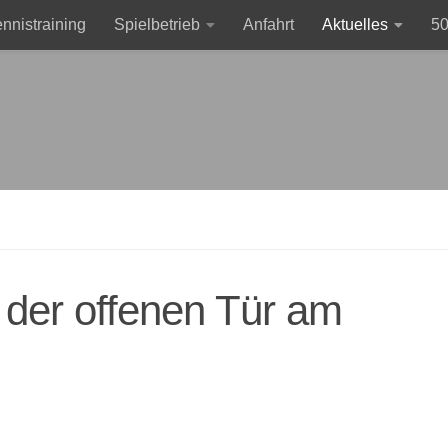
ennistraining
Spielbetrieb
Anfahrt
Aktuelles
50
sum
Clubmeisterschaften 2026 im Einzel
 der offenen Tür am