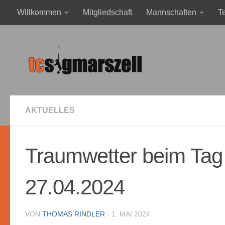
Willkommen
Mitgliedschaft
Mannschaften
T
Zum Inhalt springen
Mega Event mit Mischa Zverev & Andreas Mies
Impres
AKTUELLES
Traumwetter beim Tag
27.04.2024
VON
THOMAS RINDLER
·
1. MAI 2024