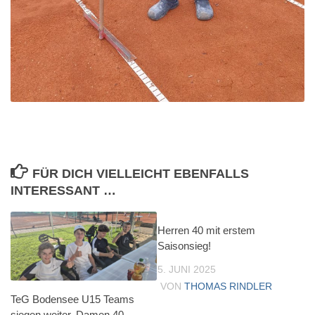
FÜR DICH VIELLEICHT EBENFALLS
INTERESSANT …
Herren 40 mit erstem
Saisonsieg!
5. JUNI 2025
VON
THOMAS RINDLER
TeG Bodensee U15 Teams
siegen weiter, Damen 40