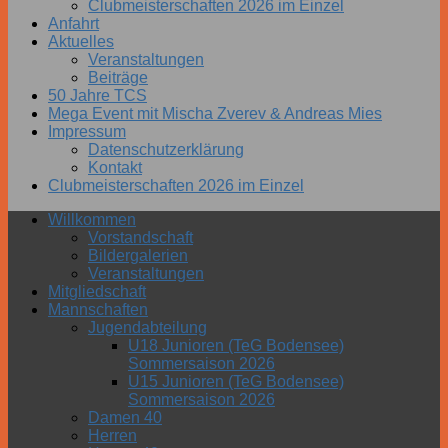
Clubmeisterschaften 2026 im Einzel
Anfahrt
Aktuelles
Veranstaltungen
Beiträge
50 Jahre TCS
Mega Event mit Mischa Zverev & Andreas Mies
Impressum
Datenschutzerklärung
Kontakt
Clubmeisterschaften 2026 im Einzel
Willkommen
Vorstandschaft
Bildergalerien
Veranstaltungen
Mitgliedschaft
Mannschaften
Jugendabteilung
U18 Junioren (TeG Bodensee)
Sommersaison 2026
U15 Junioren (TeG Bodensee)
Sommersaison 2026
Damen 40
Herren