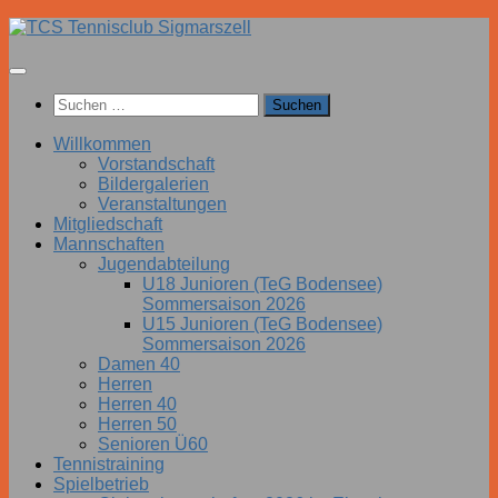
Zum
Inhalt
springen
Suchen
nach:
Willkommen
Vorstandschaft
Bildergalerien
Veranstaltungen
Mitgliedschaft
Mannschaften
Jugendabteilung
U18 Junioren (TeG Bodensee)
Sommersaison 2026
U15 Junioren (TeG Bodensee)
Sommersaison 2026
Damen 40
Herren
Herren 40
Herren 50
Senioren Ü60
Tennistraining
Spielbetrieb