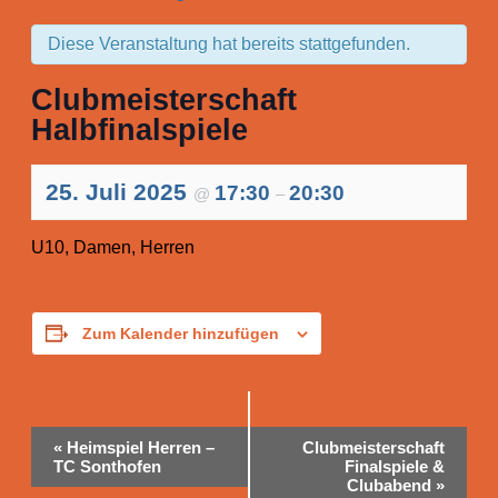
Diese Veranstaltung hat bereits stattgefunden.
Clubmeisterschaft
Halbfinalspiele
25. Juli 2025
17:30
20:30
@
–
U10, Damen, Herren
Zum Kalender hinzufügen
Veranstaltung-
«
Heimspiel Herren –
Clubmeisterschaft
Navigation
TC Sonthofen
Finalspiele &
Clubabend
»