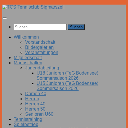
Zum
Inhalt
springen
Suchen
nach:
Willkommen
Vorstandschaft
Bildergalerien
Veranstaltungen
Mitgliedschaft
Mannschaften
Jugendabteilung
U18 Junioren (TeG Bodensee)
Sommersaison 2026
U15 Junioren (TeG Bodensee)
Sommersaison 2026
Damen 40
Herren
Herren 40
Herren 50
Senioren Ü60
Tennistraining
Spielbetrieb