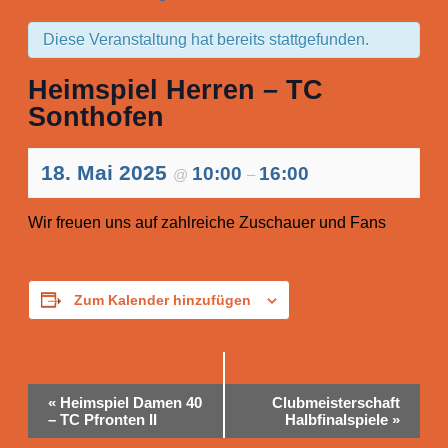
Diese Veranstaltung hat bereits stattgefunden.
Heimspiel Herren – TC
Sonthofen
18. Mai 2025
10:00
16:00
@
–
Wir freuen uns auf zahlreiche Zuschauer und Fans
Zum Kalender hinzufügen
Veranstaltung-
«
Heimspiel Damen 40
Clubmeisterschaft
Navigation
– TC Pfronten II
Halbfinalspiele
»