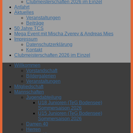
Clubmeisterschaften 2026 im Einzel
Anfahrt
Aktuelles
Veranstaltungen
Beiträge
50 Jahre TCS
Mega Event mit Mischa Zverev & Andreas Mies
Impressum
Datenschutzerklärung
Kontakt
Clubmeisterschaften 2026 im Einzel
Willkommen
Vorstandschaft
Bildergalerien
Veranstaltungen
Mitgliedschaft
Mannschaften
Jugendabteilung
U18 Junioren (TeG Bodensee)
Sommersaison 2026
U15 Junioren (TeG Bodensee)
Sommersaison 2026
Damen 40
Herren