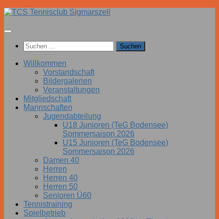
Zum
Inhalt
springen
Suchen
nach:
Willkommen
Vorstandschaft
Bildergalerien
Veranstaltungen
Mitgliedschaft
Mannschaften
Jugendabteilung
U18 Junioren (TeG Bodensee)
Sommersaison 2026
U15 Junioren (TeG Bodensee)
Sommersaison 2026
Damen 40
Herren
Herren 40
Herren 50
Senioren Ü60
Tennistraining
Spielbetrieb