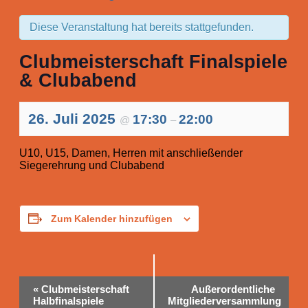
Diese Veranstaltung hat bereits stattgefunden.
Clubmeisterschaft Finalspiele
& Clubabend
26. Juli 2025
17:30
22:00
@
–
U10, U15, Damen, Herren mit anschließender
Siegerehrung und Clubabend
Zum Kalender hinzufügen
Veranstaltung-
«
Clubmeisterschaft
Außerordentliche
Navigation
Halbfinalspiele
Mitgliederversammlung