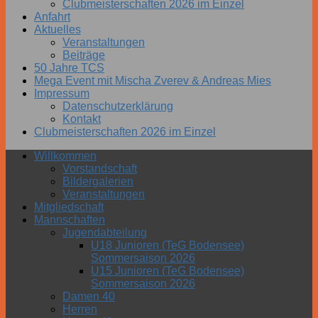
Clubmeisterschaften 2026 im Einzel
Anfahrt
Aktuelles
Veranstaltungen
Beiträge
50 Jahre TCS
Mega Event mit Mischa Zverev & Andreas Mies
Impressum
Datenschutzerklärung
Kontakt
Clubmeisterschaften 2026 im Einzel
Willkommen
Vorstandschaft
Bildergalerien
Veranstaltungen
Mitgliedschaft
Mannschaften
Jugendabteilung
U18 Junioren (TeG Bodensee)
Sommersaison 2026
U15 Junioren (TeG Bodensee)
Sommersaison 2026
Damen 40
Herren