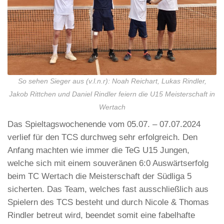
So sehen Sieger aus (v.l.n.r): Noah Reichart, Lukas Rindler,
Jakob Rittchen und Daniel Rindler feiern die U15 Meisterschaft in
Wertach
Das Spieltagswochenende vom 05.07. – 07.07.2024
verlief für den TCS durchweg sehr erfolgreich. Den
Anfang machten wie immer die TeG U15 Jungen,
welche sich mit einem souveränen 6:0 Auswärtserfolg
beim TC Wertach die Meisterschaft der Südliga 5
sicherten. Das Team, welches fast ausschließlich aus
Spielern des TCS besteht und durch Nicole & Thomas
Rindler betreut wird, beendet somit eine fabelhafte