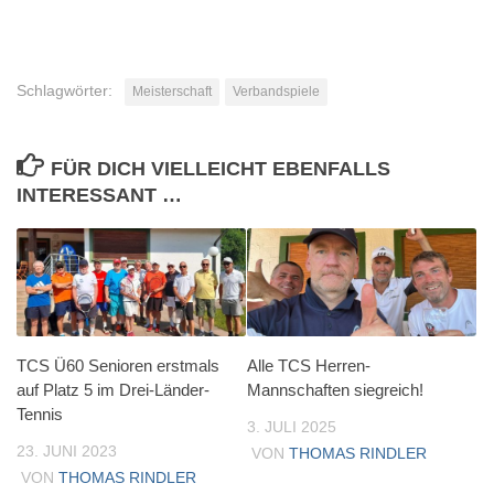
Schlagwörter:
Meisterschaft
Verbandspiele
FÜR DICH VIELLEICHT EBENFALLS
INTERESSANT …
TCS Ü60 Senioren erstmals
Alle TCS Herren-
auf Platz 5 im Drei-Länder-
Mannschaften siegreich!
Tennis
3. JULI 2025
23. JUNI 2023
VON
THOMAS RINDLER
VON
THOMAS RINDLER