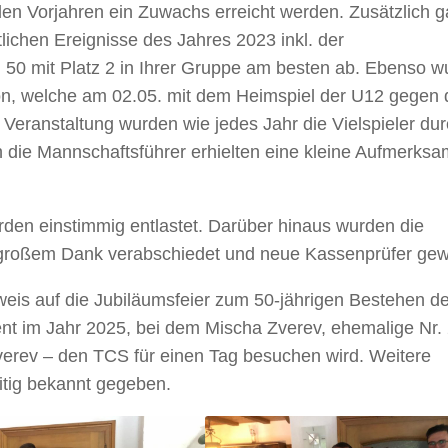
 den Vorjahren ein Zuwachs erreicht werden. Zusätzlich 
lichen Ereignisse des Jahres 2023 inkl. der
n 50 mit Platz 2 in Ihrer Gruppe am besten ab. Ebenso w
on, welche am 02.05. mit dem Heimspiel der U12 gegen
 Veranstaltung wurden wie jedes Jahr die Vielspieler du
 die Mannschaftsführer erhielten eine kleine Aufmerksa
den einstimmig entlastet. Darüber hinaus wurden die
 großem Dank verabschiedet und neue Kassenprüfer gew
weis auf die Jubiläumsfeier zum 50-jährigen Bestehen 
t im Jahr 2025, bei dem Mischa Zverev, ehemalige Nr. 
verev – den TCS für einen Tag besuchen wird. Weitere
itig bekannt gegeben.