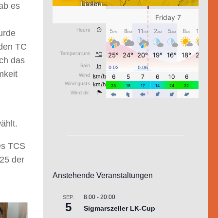
gab es
urde
 den TC
rch das
mkeit
ählt.
des TCS
25 der
Anstehende Veranstaltungen
8:00
-
20:00
SEP.
5
Sigmarszeller LK-Cup