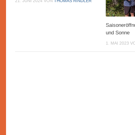
21. JUNI 2024
VON
THOMAS RINDLER
Saisoneröffn
und Sonne
1. MAI 2023
V