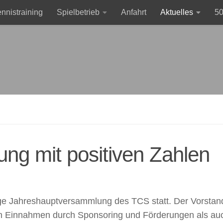
ennistraining
Spielbetrieb
Anfahrt
Aktuelles
50
sum
Clubmeisterschaften 2026 im Einzel
ng mit positiven Zahlen
ige Jahreshauptversammlung des TCS statt. Der Vorstan
den Einnahmen durch Sponsoring und Förderungen als au