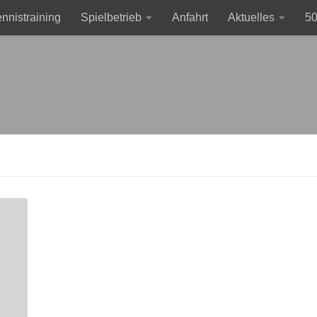
ennistraining
Spielbetrieb
Anfahrt
Aktuelles
50
sum
Clubmeisterschaften 2026 im Einzel