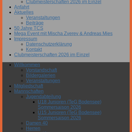
Clubmeisterschaften 2026 im Einzel
Anfahrt
Aktuelles
Veranstaltungen
Beiträge
50 Jahre TCS
Mega Event mit Mischa Zverev & Andreas Mies
Impressum
Datenschutzerklärung
Kontakt
Clubmeisterschaften 2026 im Einzel
Willkommen
Vorstandschaft
Bildergalerien
Veranstaltungen
Mitgliedschaft
Mannschaften
Jugendabteilung
U18 Junioren (TeG Bodensee)
Sommersaison 2026
U15 Junioren (TeG Bodensee)
Sommersaison 2026
Damen 40
Herren