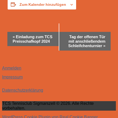
Zum Kalender hinzufügen
Veranstaltung-
«
Einladung zum TCS
Tag der offenen Tür
Navigation
Preisschafkopf 2024
mit anschließendem
Schleifchenturnier
»
Anmelden
Impressum
Datenschutzerklärung
TCS Tennisclub Sigmarszell © 2026. Alle Rechte
vorbehalten.
WordPress Cookie Plugin von Real Cookie Banner