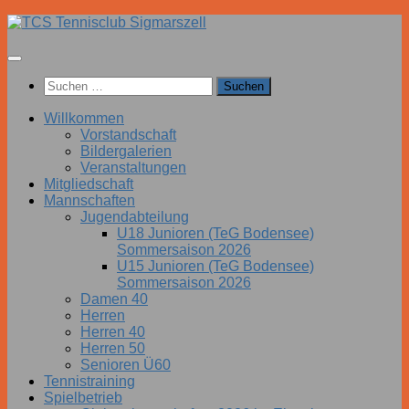
Zum
Inhalt
springen
Suchen
nach:
Willkommen
Vorstandschaft
Bildergalerien
Veranstaltungen
Mitgliedschaft
Mannschaften
Jugendabteilung
U18 Junioren (TeG Bodensee)
Sommersaison 2026
U15 Junioren (TeG Bodensee)
Sommersaison 2026
Damen 40
Herren
Herren 40
Herren 50
Senioren Ü60
Tennistraining
Spielbetrieb